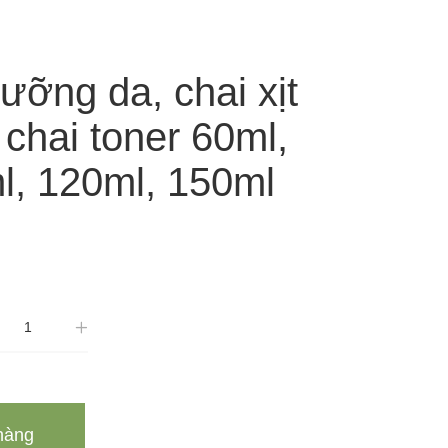
ưỡng da, chai xịt
chai toner 60ml,
l, 120ml, 150ml
hàng