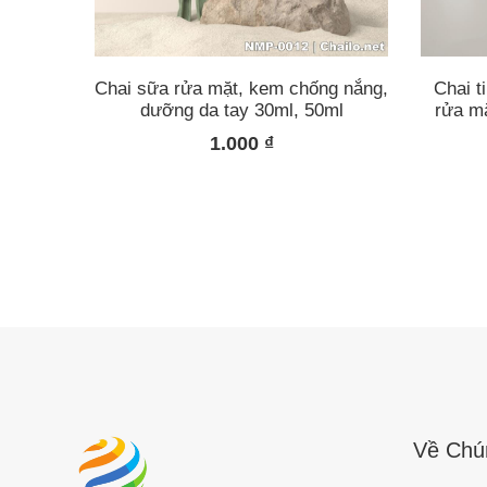
Chai sữa rửa mặt, kem chống nắng,
Chai t
dưỡng da tay 30ml, 50ml
rửa m
1.000
₫
Về Chú